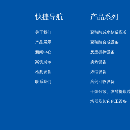
快捷导航
产品系列
关于我们
聚羧酸减水剂反应釜
产品展示
聚羧酸合成设备
新闻中心
反应搅拌设备
案例展示
换热设备
检测设备
浓缩设备
联系我们
溶剂回收设备
干燥分散、发酵提取
塔器及其它化工设备