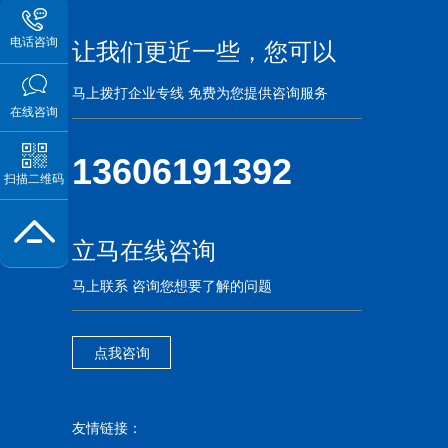
电话咨询
让我们更近一些，您可以
马上拨打企业专线 免费为您提供咨询服务
在线咨询
13606191392
扫描二维码
立马在线咨询
马上联系 咨询您想要了解的问题
点我咨询
友情链接：