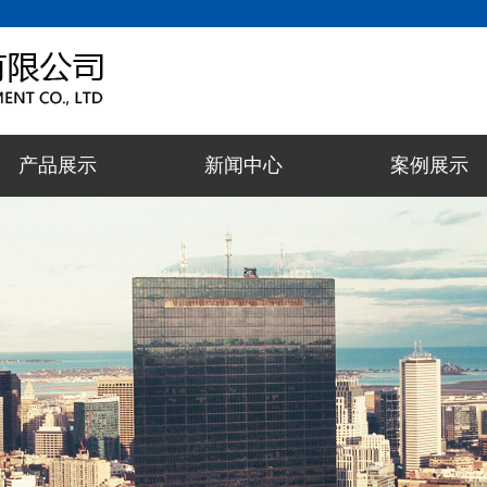
产品展示
新闻中心
案例展示