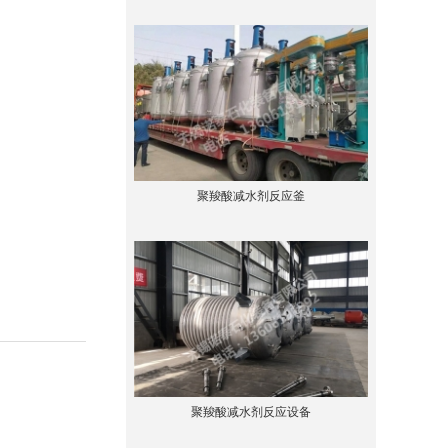
聚羧酸减水剂反应釜
聚羧酸减水剂反应设备