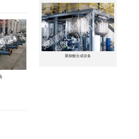
聚羧酸合成设备
场