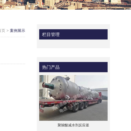
首页
>
案例展示
栏目管理
热门产品
聚羧酸减水剂反应釜