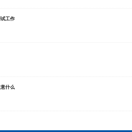
调试工作
注意什么