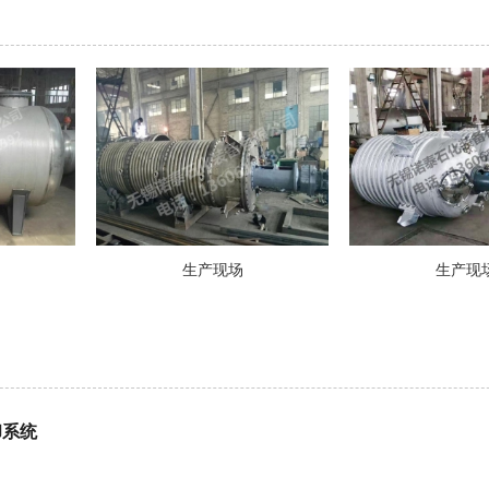
生产现场
生产现
却系统